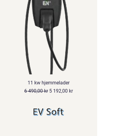
11 kw hjemmelader
Vanlig pris
Salgspris
6 490,00 kr
5 192,00 kr