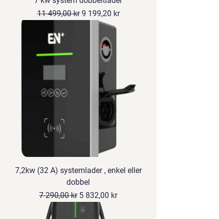
7 kw system dobbeltlader
Vanlig pris
Salgspris
11 499,00 kr
9 199,20 kr
7,2kw (32 A) systemlader , enkel eller
dobbel
Vanlig pris
Salgspris
7 290,00 kr
5 832,00 kr