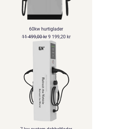
60kw hurtiglader
Vanlig pris
Salgspris
11 499,00 kr
9 199,20 kr