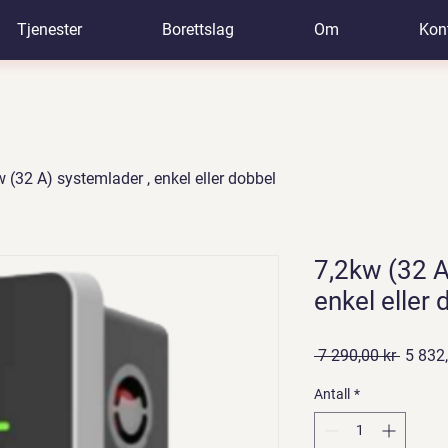
Tjenester
Borettslag
Om
Kon
 (32 A) systemlader , enkel eller dobbel
7,2kw (32 A
enkel eller
Vanlig
 7 290,00 kr 
5 832,
pris
Antall
*