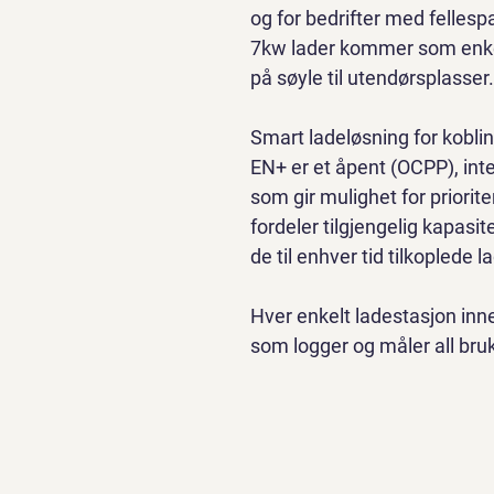
og for bedrifter med fellesp
7kw lader kommer som enkel
på søyle til utendørsplasser.
Smart ladeløsning for kobl
EN+ er et åpent (OCPP), inte
som gir mulighet for priorit
fordeler tilgjengelig kapasit
de til enhver tid tilkoplede l
Hver enkelt ladestasjon inn
som logger og måler all bruk