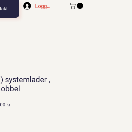
Logg inn
takt
) systemlader ,
 dobbel
Salgspris
00 kr