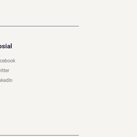
osial
cebook
itter
nkedIn