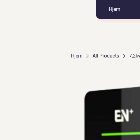
Hjem
Hjem
All Products
7,2kw